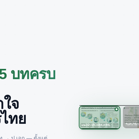
5 บทครบ
้าใจ
รไทย
เริ่มต้นใช้ง
แนะนำ VICHAKARN
ท → ป.เอก — ตั้งแต่