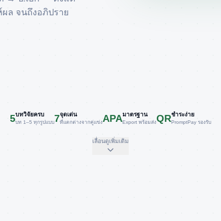
์ผล จนถึงอภิปราย
บทวิจัยครบ
จุดเด่น
มาตรฐาน
ชำระง่าย
5
7
APA
QR
บท 1–5 ทุกรูปแบบ
ที่แตกต่างจากคู่แข่ง
Export พร้อมส่ง
PromptPay รองรับ
เลื่อนดูเพิ่มเติม